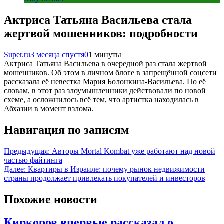
Актриса Татьяна Васильева стала
жертвой мошенников: подробности
Super.ru
3 месяца спустя
0
1 минуты
Актриса Татьяна Васильева в очередной раз стала жертвой
мошенников. Об этом в личном блоге в запрещённой соцсети
рассказала её невестка Мария Болонкина-Васильева. По её
словам, в этот раз злоумышленники действовали по новой
схеме, а осложнилось всё тем, что артистка находилась в
Абхазии в момент взлома.
Навигация по записям
Предыдущая:
Авторы Mortal Kombat уже работают над новой
частью файтинга
Далее:
Квартиры в Израиле: почему рынок недвижимости
страны продолжает привлекать покупателей и инвесторов
Похожие новости
Киркоров впервые рассказал о