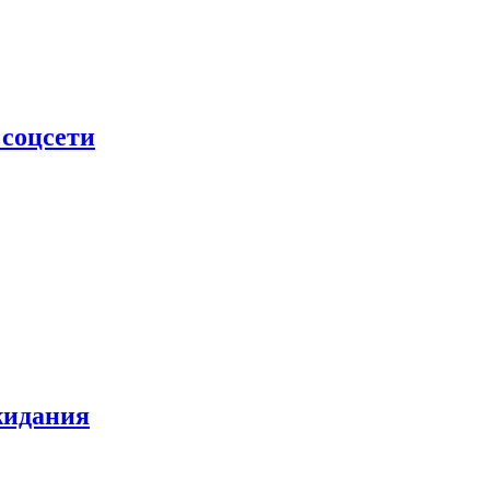
 соцсети
жидания