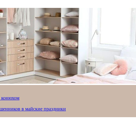
й конюхом
ошенников в майские праздники