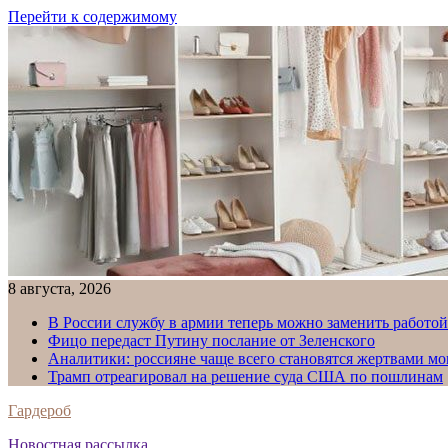
Перейти к содержимому
8 августа, 2026
В России службу в армии теперь можно заменить работо
Фицо передаст Путину послание от Зеленского
Аналитики: россияне чаще всего становятся жертвами м
Трамп отреагировал на решение суда США по пошлинам
Гардероб
Новостная рассылка