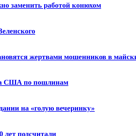
жно заменить работой конюхом
Зеленского
тановятся жертвами мошенников в майск
да США по пошлинам
дании на «голую вечеринку»
10 лет подсчитали