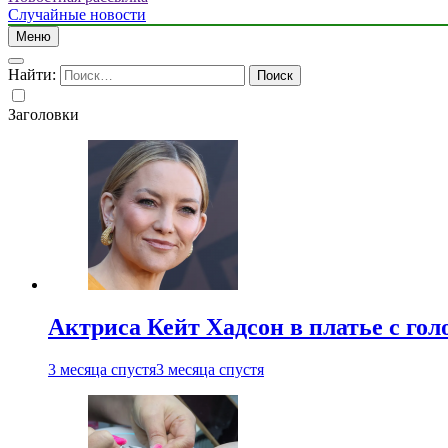
Случайные новости
Меню
Найти:
Заголовки
Актриса Кейт Хадсон в платье с го
3 месяца спустя
3 месяца спустя