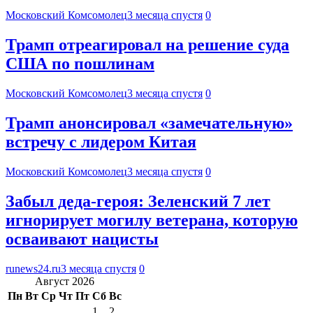
Московский Комсомолец
3 месяца спустя
0
Трамп отреагировал на решение суда
США по пошлинам
Московский Комсомолец
3 месяца спустя
0
Трамп анонсировал «замечательную»
встречу с лидером Китая
Московский Комсомолец
3 месяца спустя
0
Забыл деда-героя: Зеленский 7 лет
игнорирует могилу ветерана, которую
осваивают нацисты
runews24.ru
3 месяца спустя
0
Август 2026
Пн
Вт
Ср
Чт
Пт
Сб
Вс
1
2