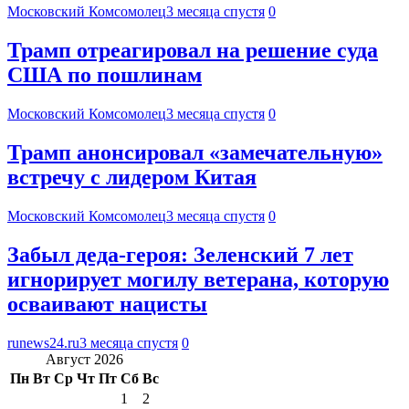
Московский Комсомолец
3 месяца спустя
0
Трамп отреагировал на решение суда
США по пошлинам
Московский Комсомолец
3 месяца спустя
0
Трамп анонсировал «замечательную»
встречу с лидером Китая
Московский Комсомолец
3 месяца спустя
0
Забыл деда-героя: Зеленский 7 лет
игнорирует могилу ветерана, которую
осваивают нацисты
runews24.ru
3 месяца спустя
0
Август 2026
Пн
Вт
Ср
Чт
Пт
Сб
Вс
1
2