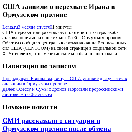
США заявили о перехвате Ирана в
Ормузском проливе
Lenta.ru
3 месяца спустя
0
1 минуты
США перехватили ракеты, беспилотники и катера, якобы
атаковавшие американских кораблей в Ормузском проливе.
Об этом сообщило центральное командование Вооруженных
сил США (CENTCOM) на своей странице в социальной сети
X. Уточняется, что американские корабли не пострадали.
Навигация по записям
Предыдущая:
Европа выдвинула США условие для участия в
операции в Ормузском проливе
Далее:
Одессу и Сумы с дронов забросали пророссийскими
листовками о Зеленском
Похожие новости
СМИ рассказали о ситуации в
Ормузском проливе после обмена