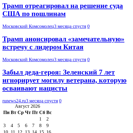
Трамп отреагировал на решение суда
США по пошлинам
Московский Комсомолец
3 месяца спустя
0
Трамп анонсировал «замечательную»
встречу с лидером Китая
Московский Комсомолец
3 месяца спустя
0
Забыл деда-героя: Зеленский 7 лет
игнорирует могилу ветерана, которую
осваивают нацисты
runews24.ru
3 месяца спустя
0
Август 2026
Пн
Вт
Ср
Чт
Пт
Сб
Вс
1
2
3
4
5
6
7
8
9
10
11
12
13
14
15
16