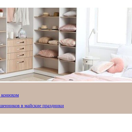
й конюхом
ошенников в майские праздники