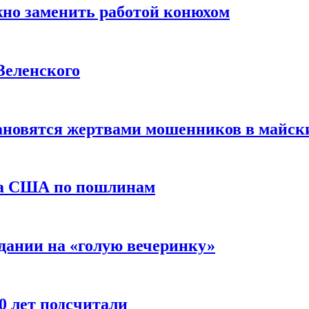
жно заменить работой конюхом
Зеленского
тановятся жертвами мошенников в майск
да США по пошлинам
дании на «голую вечеринку»
10 лет подсчитали