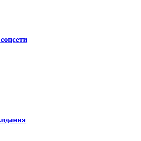
 соцсети
жидания