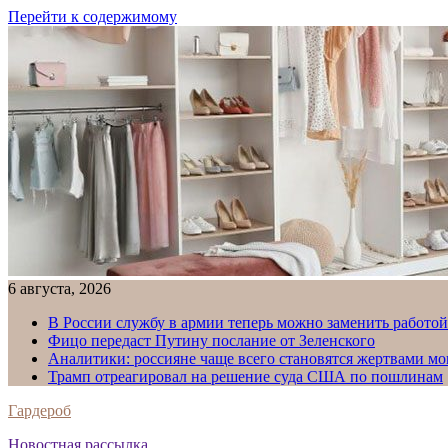
Перейти к содержимому
6 августа, 2026
В России службу в армии теперь можно заменить работо
Фицо передаст Путину послание от Зеленского
Аналитики: россияне чаще всего становятся жертвами м
Трамп отреагировал на решение суда США по пошлинам
Гардероб
Новостная рассылка