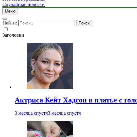
Случайные новости
Меню
Найти:
Заголовки
Актриса Кейт Хадсон в платье с го
3 месяца спустя
3 месяца спустя