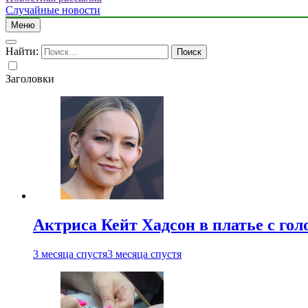
Случайные новости
Меню
Найти:
Заголовки
Актриса Кейт Хадсон в платье с го
3 месяца спустя
3 месяца спустя