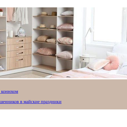
й конюхом
ошенников в майские праздники