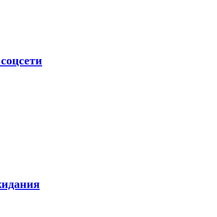
 соцсети
жидания