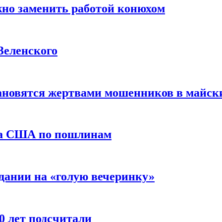
жно заменить работой конюхом
Зеленского
тановятся жертвами мошенников в майск
да США по пошлинам
дании на «голую вечеринку»
10 лет подсчитали