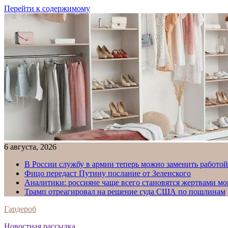
Перейти к содержимому
6 августа, 2026
В России службу в армии теперь можно заменить работо
Фицо передаст Путину послание от Зеленского
Аналитики: россияне чаще всего становятся жертвами м
Трамп отреагировал на решение суда США по пошлинам
Гардероб
Новостная рассылка