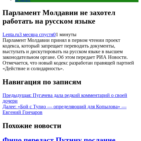
Парламент Молдавии не захотел
работать на русском языке
Lenta.ru
3 месяца спустя
0
1 минуты
Парламент Молдавии принял в первом чтении проект
кодекса, который запрещает переводить документы,
выступать и дискутировать на русском языке в высшем
законодательном органе. Об этом передает РИА Новости.
Отмечается, что новый кодекс разработан правящей партией
«Действие и солидарность».
Навигация по записям
Предыдущая:
Пугачева дала редкий комментарий о своей
дочери
Далее:
«Бой с Тулио — определяющий для Копылова» —
Евгений Гончаров
Похожие новости
Фицо передаст Путину послание