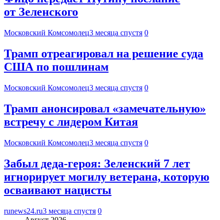
от Зеленского
Московский Комсомолец
3 месяца спустя
0
Трамп отреагировал на решение суда
США по пошлинам
Московский Комсомолец
3 месяца спустя
0
Трамп анонсировал «замечательную»
встречу с лидером Китая
Московский Комсомолец
3 месяца спустя
0
Забыл деда-героя: Зеленский 7 лет
игнорирует могилу ветерана, которую
осваивают нацисты
runews24.ru
3 месяца спустя
0
Август 2026