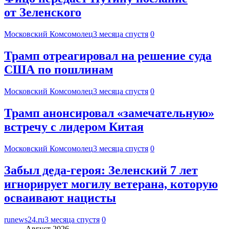
от Зеленского
Московский Комсомолец
3 месяца спустя
0
Трамп отреагировал на решение суда
США по пошлинам
Московский Комсомолец
3 месяца спустя
0
Трамп анонсировал «замечательную»
встречу с лидером Китая
Московский Комсомолец
3 месяца спустя
0
Забыл деда-героя: Зеленский 7 лет
игнорирует могилу ветерана, которую
осваивают нацисты
runews24.ru
3 месяца спустя
0
Август 2026