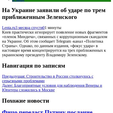
На Украине заявили об ударе по трем
приближенным Зеленского
Lenta.ru
3 месяца спустя
0
1 минуты
Киев практически игнорирует появление новых фрагментов
«пленок Миндича», связанных с коррупционным скандалом
на Украине. Об этом сообщает Telegram -канал «Политика
Страны». Однако, по данным издания, «фокус удара» в
настоящее время концентрируется на трех приближенных к
украинскому президенту Владимиру Зеленскому.
Навигация по записям
Предыдущая:
Строительство в России столкнулось с
серьезными проблемами
Далее:
Благоприятные условия для наблюдения Венеры и
Юпитера сложились в Москве
Похожие новости
Фицо передаст Путину послание