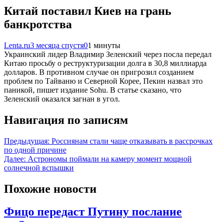
Китай поставил Киев на грань
банкротства
Lenta.ru
3 месяца спустя
0
1 минуты
Украинский лидер Владимир Зеленский через посла передал
Китаю просьбу о реструктуризации долга в 30,8 миллиарда
долларов. В противном случае он пригрозил созданием
проблем по Тайваню и Северной Корее, Пекин назвал это
паникой, пишет издание Sohu. В статье сказано, что
Зеленский оказался загнан в угол.
Навигация по записям
Предыдущая:
Россиянам стали чаще отказывать в рассрочках
по одной причине
Далее:
Астрономы поймали на камеру момент мощной
солнечной вспышки
Похожие новости
Фицо передаст Путину послание