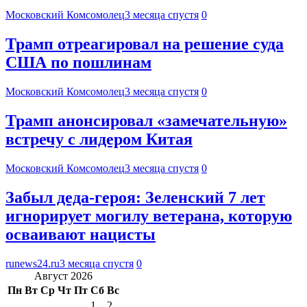
Московский Комсомолец
3 месяца спустя
0
Трамп отреагировал на решение суда
США по пошлинам
Московский Комсомолец
3 месяца спустя
0
Трамп анонсировал «замечательную»
встречу с лидером Китая
Московский Комсомолец
3 месяца спустя
0
Забыл деда-героя: Зеленский 7 лет
игнорирует могилу ветерана, которую
осваивают нацисты
runews24.ru
3 месяца спустя
0
Август 2026
Пн
Вт
Ср
Чт
Пт
Сб
Вс
1
2