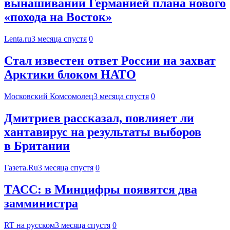
вынашивании Германией плана нового
«похода на Восток»
Lenta.ru
3 месяца спустя
0
Стал известен ответ России на захват
Арктики блоком НАТО
Московский Комсомолец
3 месяца спустя
0
Дмитриев рассказал, повлияет ли
хантавирус на результаты выборов
в Британии
Газета.Ru
3 месяца спустя
0
ТАСС: в Минцифры появятся два
замминистра
RT на русском
3 месяца спустя
0