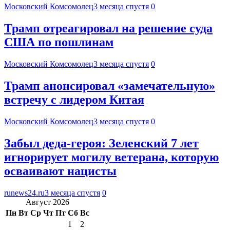
Московский Комсомолец
3 месяца спустя
0
Трамп отреагировал на решение суда
США по пошлинам
Московский Комсомолец
3 месяца спустя
0
Трамп анонсировал «замечательную»
встречу с лидером Китая
Московский Комсомолец
3 месяца спустя
0
Забыл деда-героя: Зеленский 7 лет
игнорирует могилу ветерана, которую
осваивают нацисты
runews24.ru
3 месяца спустя
0
Август 2026
Пн
Вт
Ср
Чт
Пт
Сб
Вс
1
2