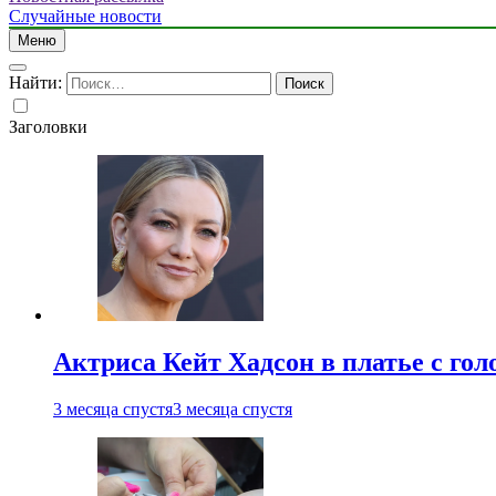
Случайные новости
Меню
Найти:
Заголовки
Актриса Кейт Хадсон в платье с го
3 месяца спустя
3 месяца спустя