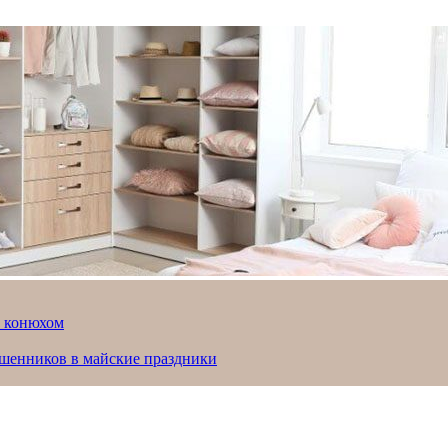
й конюхом
ошенников в майские праздники