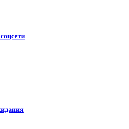
 соцсети
жидания