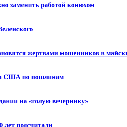
жно заменить работой конюхом
Зеленского
тановятся жертвами мошенников в майск
да США по пошлинам
дании на «голую вечеринку»
10 лет подсчитали